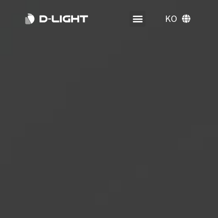
KO
EN